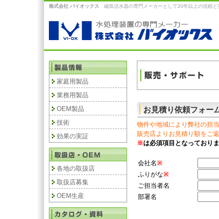
株式会社 バイオックス
磁気活水器の専門メーカーとして20年以上の信頼と
家庭用製品
業務用製品
OEM製品
お見積り依頼フォー
技術
物件や地域により弊社の担
販売店よりお見積り額をご
効果の実証
※
は必須項目となっており
会社名
※
各地の取扱店
ふりがな
※
取扱店募集
ご担当者名
OEM生産
部署名